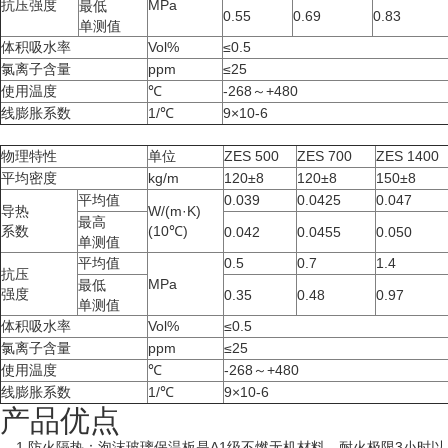
抗压强度
MPa
最低
0.55
0.69
0.83
单测值
体积吸水率
Vol%
≤0.5
氯离子含量
ppm
≤25
使用温度
℃
-268～+480
线膨胀系数
1/℃
9×10-6
物理特性
单位
ZES 500
ZES 700
ZES 1400
平均密度
kg/m
120±8
120±8
150±8
平均值
0.039
0.0425
0.047
导热
W/(m·K)
最高
系数
(10℃)
0.042
0.0455
0.050
单测值
平均值
0.5
0.7
1.4
抗压
MPa
最低
强度
0.35
0.48
0.97
单测值
体积吸水率
Vol%
≤0.5
氯离子含量
ppm
≤25
使用温度
℃
-268～+480
线膨胀系数
1/℃
9×10-6
产品优点
1.防火隔热：泡沫玻璃保温板是A1级不燃无机材料，耐火极限3小时以