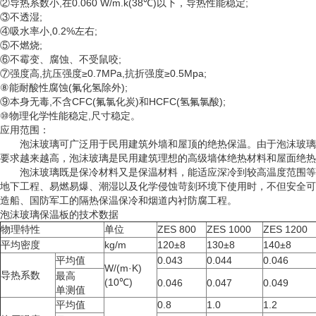
②导热系数小,在0.060 W/m.k(38℃)以下，导热性能稳定;
③不透湿;
④吸水率小,0.2%左右;
⑤不燃烧;
⑥不霉变、腐蚀、不受鼠咬;
⑦强度高,抗压强度≥0.7MPa,抗折强度≥0.5Mpa;
⑧能耐酸性腐蚀(氟化氢除外);
⑨本身无毒,不含CFC(氟氯化炭)和HCFC(氢氟氯酸);
⑩物理化学性能稳定,尺寸稳定。
应用范围：
泡沫玻璃可广泛用于民用建筑外墙和屋顶的绝热保温。由于泡沫玻璃质
要求越来越高，泡沫玻璃是民用建筑理想的高级墙体绝热材料和屋面绝热
泡沫玻璃既是保冷材料又是保温材料，能适应深冷到较高温度范围等特
地下工程、易燃易爆、潮湿以及化学侵蚀苛刻环境下使用时，不但安全可
造船、国防军工的隔热保温保冷和烟道内衬防腐工程。
泡沫玻璃保温板的技术数据
物理特性
单位
ZES 800
ZES 1000
ZES 1200
平均密度
kg/m
120±8
130±8
140±8
平均值
0.043
0.044
0.046
W/(m·K)
导热系数
最高
(10℃)
0.046
0.047
0.049
单测值
平均值
0.8
1.0
1.2