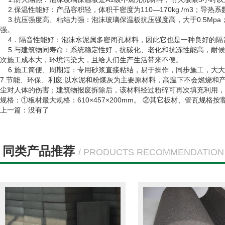
2.保温性能好：产品容积轻，体积干密度为110—170kg /m3；导热系
3.抗压强度高、粘结力强：泡沫玻璃保温板抗压强度高，大于0.5Mp
强。
4．隔音性能好：泡沫水泥属多密闭孔材料，因此它也是一种良好的隔
5.与建筑物同寿命：系统稳定性好，抗碳化、老化和抗冻性能高，耐候性
次施工成本大，环境污染大，且给人们生产生活带来不便。
6.施工简便、周期短：专用砂浆直接粘结，易于操作，同步施工，大大
7.节能、环保、利废:以水泥和粉煤灰为主要原材料，高温下不会燃烧
尘对人体的伤害；建筑物报废拆除后，该材料经过粉碎可再次填充利用，
规格：
①板材最大规格：610×457×200mm。 ②其它板材、管瓦规格
上一篇：没有了
同类产品推荐
/ PRODUCTS RECOMMENDATION