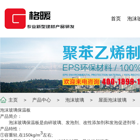
首页
泡沫
主页
产品中心
泡沫玻璃
屋面泡沫玻璃
>
>
>
>
泡沫玻璃保温板
产品简介：
泡沫玻璃保温板是由碎玻璃、发泡剂、改性添加剂和发泡促进剂等，经
产品特性：
3
①容重轻,在150kg/m
左右;